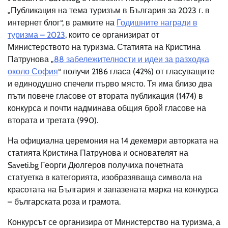
„Публикация на тема туризъм в България за 2023 г. в
интернет блог“, в рамките на
Годишните награди в
туризма – 2023
, които се организират от
Министерството на туризма. Статията на Кристина
Патрунова „
88 забележителности и идеи за разходка
около София
“ получи 2186 гласа (42%) от гласуващите
и единодушно спечели първо място. Тя има близо два
пъти повече гласове от втората публикация (1474) в
конкурса и почти надминава общия брой гласове на
втората и третата (990).
На официална церемония на 14 декември авторката на
статията Кристина Патрунова и основателят на
Saveti.bg Георги Дюлгеров получиха почетната
статуетка в категорията, изобразяваща символа на
красотата на България и запазената марка на конкурса
– българската роза и грамота.
Конкурсът се организира от Министерство на туризма, а