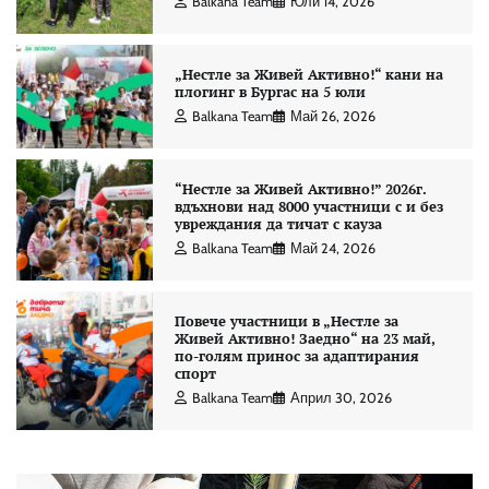
Balkana Team
Юли 14, 2026
„Нестле за Живей Активно!“ кани на
плогинг в Бургас на 5 юли
Balkana Team
Май 26, 2026
“Нестле за Живей Aктивно!” 2026г.
вдъхнови над 8000 участници с и без
увреждания да тичат с кауза
Balkana Team
Май 24, 2026
Повече участници в „Нестле за
Живей Активно! Заедно“ на 23 май,
по-голям принос за адаптирания
спорт
Balkana Team
Април 30, 2026