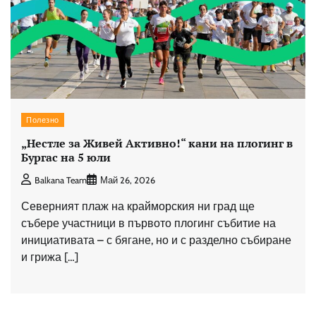
Полезно
„Нестле за Живей Активно!“ кани на плогинг в
Бургас на 5 юли
Balkana Team
Май 26, 2026
Северният плаж на крайморския ни град ще
събере участници в първото плогинг събитие на
инициативата – с бягане, но и с разделно събиране
и грижа […]