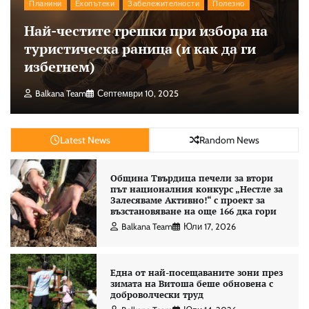
Планини
Екопътеки
Забележителности
Полезно
Най-честите грешки при избора на
туристическа раница (и как да ги
избегнем)
Balkana Team
Септември 10, 2025
Latest News
Random News
Община Твърдица печели за втори
път националния конкурс „Нестле за
Залесяваме Активно!“ с проект за
възстановяване на още 166 дка гори
Balkana Team
Юли 17, 2026
Една от най-посещаваните зони през
зимата на Витоша беше обновена с
доброволчески труд