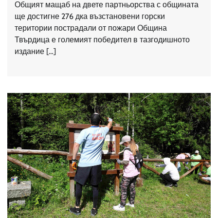
Общият мащаб на двете партньорства с общината
ще достигне 276 дка възстановени горски
територии пострадали от пожари Община
Твърдица е големият победител в тазгодишното
издание […]