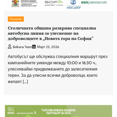
Полезно
Столичната община разкрива специална
автобусна линия за улеснение на
доброволците в „Новата гора на София“
Balkana Team
Март 25, 2026
Автобусът ще обслужва специалния маршрут през
кампанийните уикенди между 10:00 и 16:30 ч.,
улеснявайки придвижването до залесителния
терен. За да улесни всички доброволци, които
желаят […]