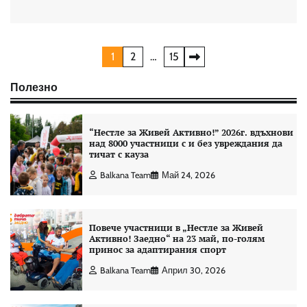
Разделяне
1
2
…
15
на
Полезно
публикациите
на
“Нестле за Живей Aктивно!” 2026г. вдъхнови
над 8000 участници с и без увреждания да
страници
тичат с кауза
Balkana Team
Май 24, 2026
Повече участници в „Нестле за Живей
Активно! Заедно“ на 23 май, по-голям
принос за адаптирания спорт
Balkana Team
Април 30, 2026