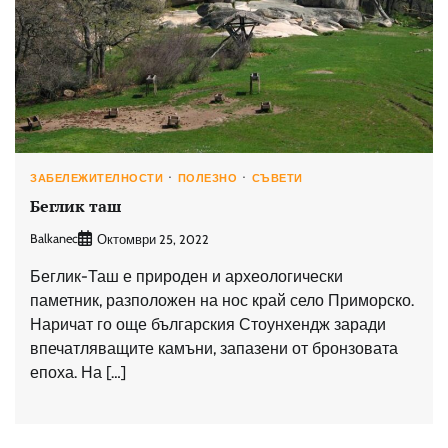
ЗАБЕЛЕЖИТЕЛНОСТИ
ПОЛЕЗНО
СЪВЕТИ
Беглик таш
Balkanec
Октомври 25, 2022
Беглик-Таш е природен и археологически
паметник, разположен на нос край село Приморско.
Наричат ​​го още българския Стоунхендж заради
впечатляващите камъни, запазени от бронзовата
епоха. На […]