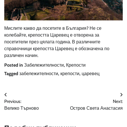
Мислите какво да посетите в България? Не се
колебайте, крепостта Царевец е отворена за
посетители през цялата година. В различните
справочници крепостта Царевец е обозначена по
различен начин
.
Posted in
Забележителности
,
Крепости
Tagged
забележителности
,
крепости
,
царевец
Навигация
Previous:
Next:
Велико Търново
Остров Света Анастасия