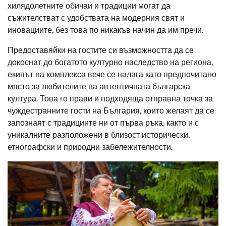
хилядолетните обичаи и традиции могат да
съжителстват с удобствата на модерния свят и
иновациите, без това по никакъв начин да им пречи.
Предоставяйки на гостите си възможността да се
докоснат до богатото културно наследство на региона,
екипът на комплекса вече се налага като предпочитано
място за любителите на автентичната българска
култура. Това го прави и подходяща отправна точка за
чуждестранните гости на България, които желаят да се
запознаят с традициите ни от първа ръка, както и с
уникалните разположени в близост исторически,
етнографски и природни забележителности.