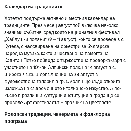
Календар на традициите
Хотелът поддържа активно и местния календар на
традициите. През месец август той включва няколко
значими събития, сред които националния фестивал
„Хайдушки поляни“ (9 – 11 август), който се проведе в с.
Кутела, с надсвирване на оркестри за българска
народна музика, както и честване на паметта на
Капитан Петко войвода с тържествена проверка-заря с
участието на 101-ви Алпийски полк, на 14 август в с.
Широка Лъка. В допълнение на 28 август в
Художествена галерия в гр. Смолян ще бъде открита
изложба на съвременното италианско изкуство. А по-
късно в различни културни институции в града ще се
проведе Арт фестивалът – празник на цветовете.
Родопски традиции, чевермета и фолклорна
програма