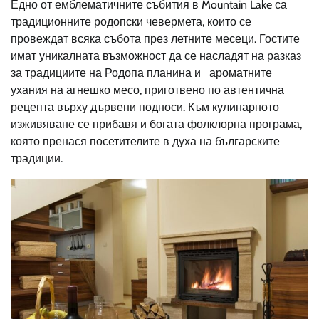
Едно от емблематичните събития в Mountain Lake са
традиционните родопски чевермета, които се
провеждат всяка събота през летните месеци. Гостите
имат уникалната възможност да се насладят на разказ
за традициите на Родопа планина и ароматните
ухания на агнешко месо, приготвено по автентична
рецепта върху дървени подноси. Към кулинарното
изживяване се прибавя и богата фолклорна програма,
която пренася посетителите в духа на българските
традиции.