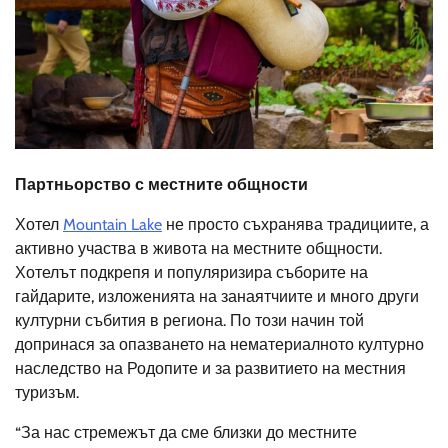
Партньорство с местните общности
Хотел
Mountain Lake
не просто съхранява традициите, а
активно участва в живота на местните общности.
Хотелът подкрепя и популяризира съборите на
гайдарите, изложенията на занаятчиите и много други
културни събития в региона. По този начин той
допринася за опазването на нематериалното културно
наследство на Родопите и за развитието на местния
туризъм.
“За нас стремежът да сме близки до местните