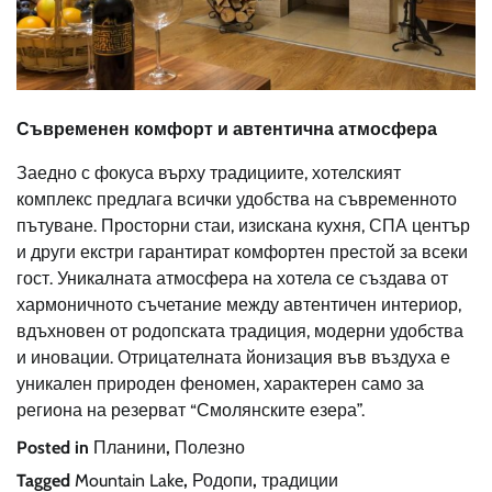
Съвременен комфорт и автентична атмосфера
Заедно с фокуса върху традициите, хотелският
комплекс предлага всички удобства на съвременното
пътуване. Просторни стаи, изискана кухня, СПА център
и други екстри гарантират комфортен престой за всеки
гост. Уникалната атмосфера на хотела се създава от
хармоничното съчетание между автентичен интериор,
вдъхновен от родопската традиция, модерни удобства
и иновации. Отрицателната йонизация във въздуха е
уникален природен феномен, характерен само за
региона на резерват “Смолянските езера”.
Posted in
Планини
,
Полезно
Tagged
Mountain Lake
,
Родопи
,
традиции