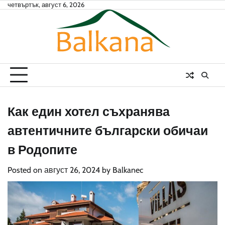
Skip
четвъртък, август 6, 2026
to
content
Как един хотел съхранява
автентичните български обичаи
в Родопите
Posted on
август 26, 2024
by
Balkanec