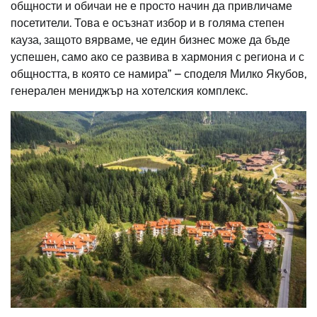
общности и обичаи не е просто начин да привличаме
посетители. Това е осъзнат избор и в голяма степен
кауза, защото вярваме, че един бизнес може да бъде
успешен, само ако се развива в хармония с региона и с
общността, в която се намира” – споделя Милко Якубов,
генерален мениджър на хотелския комплекс.