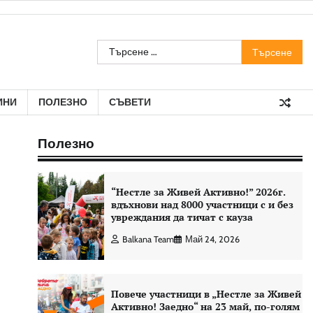
Търсене
за:
ИНИ
ПОЛЕЗНО
СЪВЕТИ
Полезно
“Нестле за Живей Aктивно!” 2026г.
вдъхнови над 8000 участници с и без
увреждания да тичат с кауза
Balkana Team
Май 24, 2026
Повече участници в „Нестле за Живей
Активно! Заедно“ на 23 май, по-голям