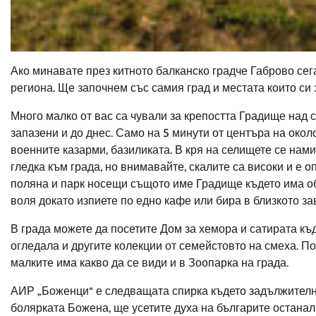
Ако минавате през китното балканско градче Габрово се
региона. Ще започнем със самия град и местата които си 
Много малко от вас са чували за крепостта Градище над с
запазени и до днес. Само на 5 минути от центъра на окол
военните казарми, базиликата. В кря на селищете се нам
гледка към града, но внимавайте, скалите са високи и е 
поляна и парк носещи същото име Градище където има обо
воля докато изпиете по едно кафе или бира в близкото за
В града можете да посетите Дом за хемора и сатирата къ
огледала и другите колекции от семейстовто на смеха. По
малките има какво да се види и в Зоопарка на града.
АИР „Боженци“ е следващата спирка където задължително 
болярката Божена, ще усетите духа на българите останал 