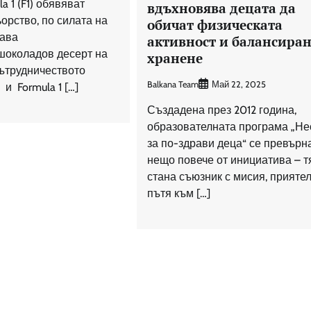
la 1 (F1) обявяват
вдъхновява децата да
орство, по силата на
обичат физическата
тава
активност и балансира
шоколадов десерт на
хранене
ътрудничеството
Balkana Team
Май 22, 2025
и Formula 1 […]
Създадена през 2012 година,
образователната програма „Не
за по-здрави деца“ се превърн
нещо повече от инициатива – т
стана съюзник с мисия, приятел
пътя към […]