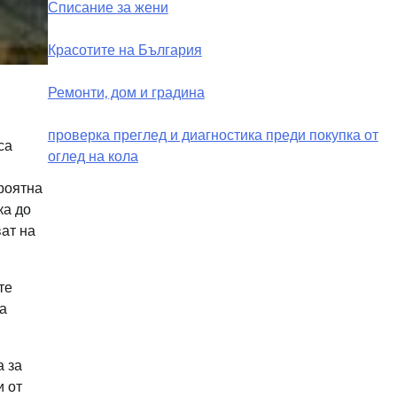
Списание за жени
Красотите на България
Ремонти, дом и градина
проверка преглед и диагностика преди покупка от
са
оглед на кола
ероятна
ка до
ат на
те
за
а за
и от