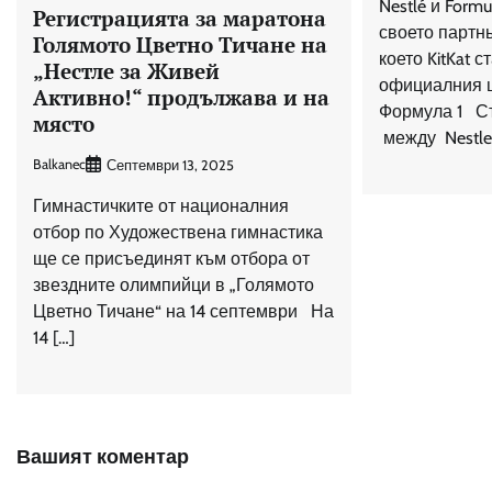
Nestlé и Formu
Регистрацията за маратона
своето партнь
Голямото Цветно Тичане на
което KitKat с
„Нестле за Живей
официалния 
Aктивно!“ продължава и на
Формула 1 С
място
между Nestle 
Balkanec
Септември 13, 2025
Гимнастичките от националния
отбор по Художествена гимнастика
ще се присъединят към отбора от
звездните олимпийци в „Голямото
Цветно Тичане“ на 14 септември На
14 […]
Вашият коментар