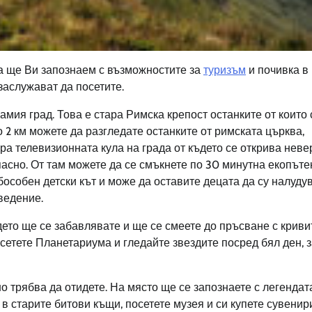
га ще Ви запознаем с възможностите за
туризъм
и почивка в
заслужават да посетите.
амия град. Това е стара Римска крепост останките от които 
о 2 км можете да разгледате останките от римската църква,
ира телевизионната кула на града от където се открива нев
опасно. От там можете да се смъкнете по 30 минутна екопъте
собен детски кът и може да оставите децата да су налудув
ведение.
дето ще се забавлявате и ще се смеете до пръсване с криви
сетете Планетариума и гледайте звездите посред бял ден, 
трябва да отидете. На място ще се запознаете с легендат
в старите битови къщи, посетете музея и си купете сувенир