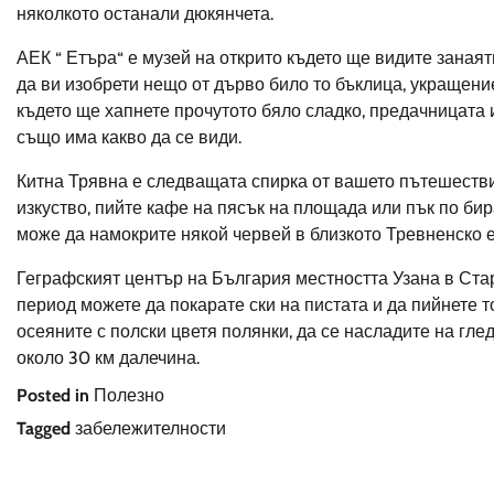
няколкото останали дюкянчета.
АЕК “ Етъра“ е музей на открито където ще видите заная
да ви изобрети нещо от дърво било то бъклица, укращени
където ще хапнете прочутото бяло сладко, предачницата и
също има какво да се види.
Китна Трявна е следващата спирка от вашето пътешествие
изкуство, пийте кафе на пясък на площада или пък по би
може да намокрите някой червей в близкото Тревненско е
Геграфският център на България местността Узана в Ста
период можете да покарате ски на пистата и да пийнете т
осеяните с полски цветя полянки, да се насладите на гле
около 30 км далечина.
Posted in
Полезно
Tagged
забележителности