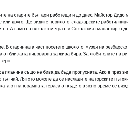
тите на старите българи работещи и до днес. Майстор Дидо
е или друго. Ще видите перилото, сладкарските работилниц
 т.н. А само на няколко метра е и Соколският манастир къд
. В старинната част посетете школото, музея на резбарско
ра от близката пивоварна за жива бира. За любителите на р
зеро.
ра планина също не бива да бъде пропусната. Ако е през з
опъл чай. Лятото можете да се насладите на горските пътек
дката от панорамната тераса от където в ясно време се виж