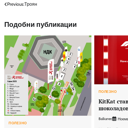
Навигация
Previous:
Троян
Подобни публикации
ПОЛЕЗНО
KitKat ст
шоколадов
Balkanec
Ноемв
ПОЛЕЗНО