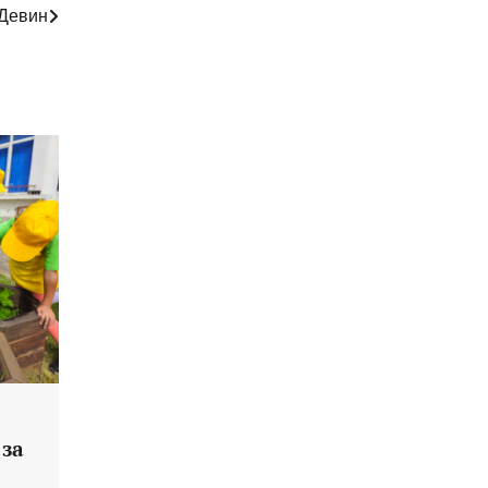
Девин
 за