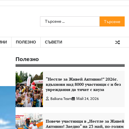
Търсене
за:
ИНИ
ПОЛЕЗНО
СЪВЕТИ
Полезно
“Нестле за Живей Aктивно!” 2026г.
вдъхнови над 8000 участници с и без
увреждания да тичат с кауза
Balkana Team
Май 24, 2026
Повече участници в „Нестле за Живей
Активно! Заедно“ на 23 май, по-голям