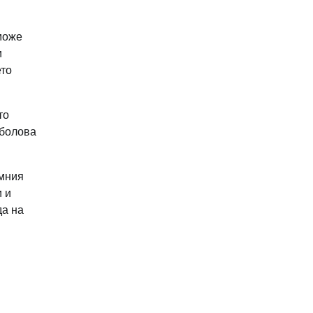
 може
и
ето
то
иболова
имния
и и
да на