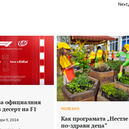
Next:
ава официалния
 десерт на F1
ПОЛЕЗНО
Как програмата „Нестле
ри 11, 2024
по-здрави деца“