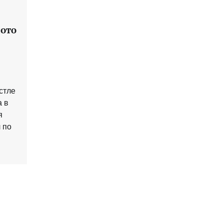
ното
стле
а в
я
 по