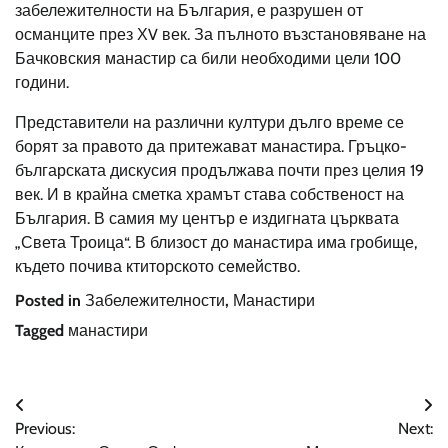
забележителности на България, е разрушен от
османците през ХV век. За пълното възстановяване на
Бачковския манастир са били необходими цели 100
години.
Представители на различни култури дълго време се
борят за правото да притежават манастира. Гръцко-
българската дискусия продължава почти през целия 19
век. И в крайна сметка храмът става собственост на
България. В самия му център е издигната църквата
„Света Троица“. В близост до манастира има гробище,
където почива ктиторското семейство.
Posted in
Забележителности
,
Манастири
Tagged
манастири
Навигация
Previous:
Next: