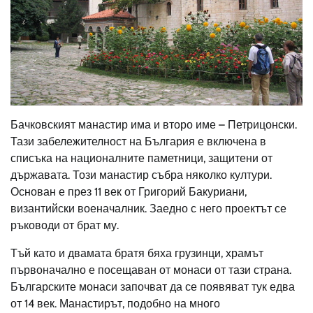
Бачковският манастир има и второ име – Петрицонски.
Тази забележителност на България е включена в
списъка на националните паметници, защитени от
държавата. Този манастир събра няколко култури.
Основан е през 11 век от Григорий Бакуриани,
византийски военачалник. Заедно с него проектът се
ръководи от брат му.
Тъй като и двамата братя бяха грузинци, храмът
първоначално е посещаван от монаси от тази страна.
Българските монаси започват да се появяват тук едва
от 14 век. Манастирът, подобно на много