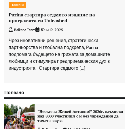
Полезно
Purina стартира седмото издание на
програмата си Unleashed
Balkana Team
Юни 19, 2025
Чрез иновативни решения, стратегически
партньорства и глобална подкрепа, Purina
подпомага бъдещето на грижата за домашните
любимци и стимулира предприемаческия дух в
индустрията Стартира седмото […]
Полезно
“Нестле за Живей Aктивно!” 2026г. вдъхнови
над 8000 участници с и без увреждания да
тичат с кауза