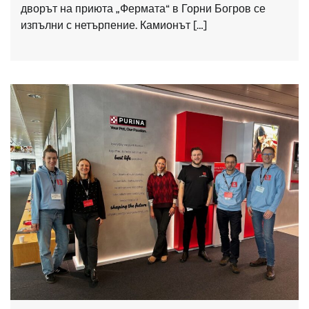
дворът на приюта „Фермата“ в Горни Богров се
изпълни с нетърпение. Камионът […]