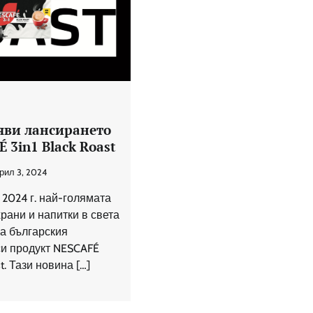
яви лансирането
 3in1 Black Roast
рил 3, 2024
 2024 г. най-голямата
рани и напитки в света
на българския
си продукт NESCAFÉ
st. Тази новина […]