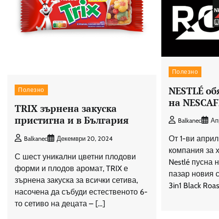
Полезно
NESTLÉ об
Полезно
на NESCAFÉ
TRIX зърнена закуска
пристигна и в България
Balkanec
Ап
От 1-ви април
Balkanec
Декември 20, 2024
компания за х
С шест уникални цветни плодови
Nestlé пусна 
форми и плодов аромат, TRIX е
пазар новия 
зърнена закуска за всички сетива,
3in1 Black Roa
насочена да събуди естественото 6-
то сетиво на децата – […]