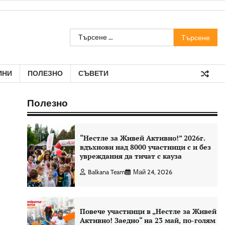
Търсене
за:
ИНИ
ПОЛЕЗНО
СЪВЕТИ
Полезно
“Нестле за Живей Aктивно!” 2026г.
вдъхнови над 8000 участници с и без
увреждания да тичат с кауза
Balkana Team
Май 24, 2026
Повече участници в „Нестле за Живей
Активно! Заедно“ на 23 май, по-голям