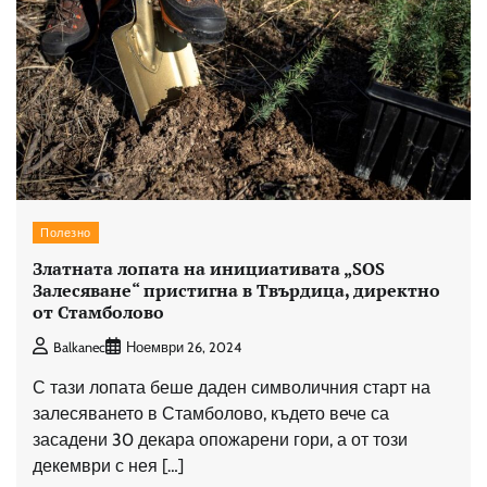
Полезно
Златната лопата на инициативата „SOS
Залесяване“ пристигна в Твърдица, директно
от Стамболово
Balkanec
Ноември 26, 2024
С тази лопата беше даден символичния старт на
залесяването в Стамболово, където вече са
засадени 30 декара опожарени гори, а от този
декември с нея […]