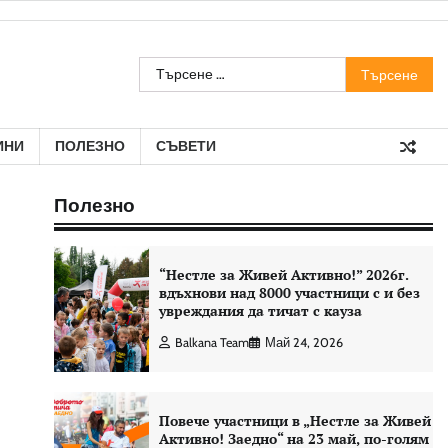
Търсене
за:
ИНИ
ПОЛЕЗНО
СЪВЕТИ
Полезно
“Нестле за Живей Aктивно!” 2026г.
вдъхнови над 8000 участници с и без
увреждания да тичат с кауза
Balkana Team
Май 24, 2026
Повече участници в „Нестле за Живей
Активно! Заедно“ на 23 май, по-голям