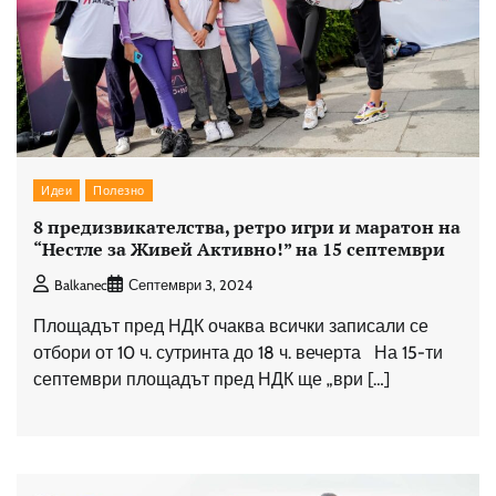
Идеи
Полезно
8 предизвикателства, ретро игри и маратон на
“Нестле за Живей Активно!” на 15 септември
Balkanec
Септември 3, 2024
Площадът пред НДК очаква всички записали се
отбори от 10 ч. сутринта до 18 ч. вечерта На 15-ти
септември площадът пред НДК ще „ври […]