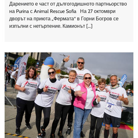
Дарението е част от дългогодишното партньорство
на Purina с Animal Rescue Sofia На 27 октомври
дворът на приюта „Фермата“ в Горни Богров се
изпълни с нетърпение. Камионът […]