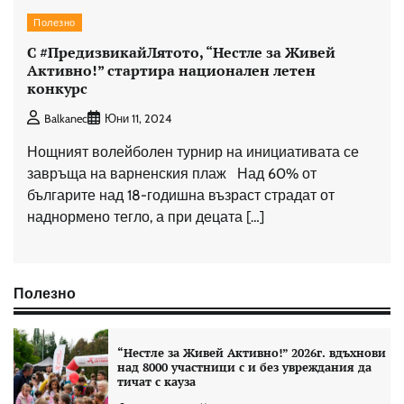
Полезно
С #ПредизвикайЛятото, “Нестле за Живей
Активно!” стартира национален летен
конкурс
Balkanec
Юни 11, 2024
Нощният волейболен турнир на инициативата се
завръща на варненския плаж Над 60% от
българите над 18-годишна възраст страдат от
наднормено тегло, а при децата […]
Полезно
“Нестле за Живей Aктивно!” 2026г. вдъхнови
над 8000 участници с и без увреждания да
тичат с кауза