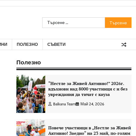
Търсене
за:
ИНИ
ПОЛЕЗНО
СЪВЕТИ
Полезно
“Нестле за Живей Aктивно!” 2026г.
вдъхнови над 8000 участници с и без
увреждания да тичат с кауза
Balkana Team
Май 24, 2026
Повече участници в „Нестле за Живей
Активно! Заедно“ на 23 май, по-голям