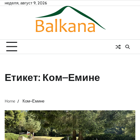
Skip
неделя, август 9, 2026
to
content
Етикет:
Ком–Емине
Home
Ком–Емине