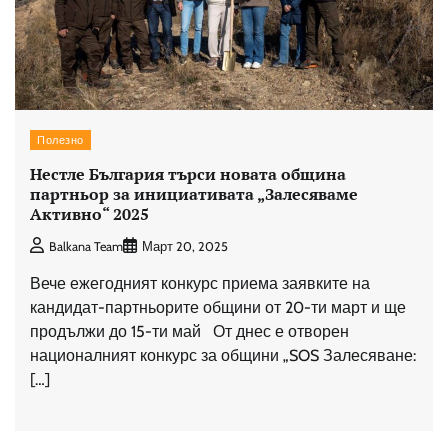
Полезно
Нестле България търси новата община
партньор за инициативата „Залесяваме
Активно“ 2025
Balkana Team
Март 20, 2025
Вече ежегодният конкурс приема заявките на
кандидат-партньорите общини от 20-ти март и ще
продължи до 15-ти май От днес е отворен
националният конкурс за общини „SOS Залесяване:
[…]