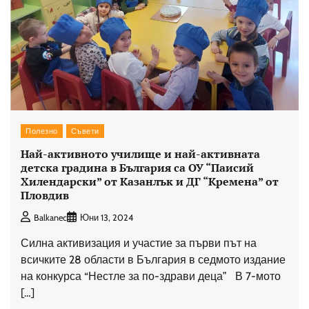
Полезно
Съвети
Най-активното училище и най-активната
детска градина в България са ОУ “Паисий
Хилендарски” от Казанлък и ДГ “Кремена” от
Пловдив
Balkanec
Юни 13, 2024
Силна активизация и участие за първи път на
всичките 28 области в България в седмото издание
на конкурса “Нестле за по-здрави деца” В 7-мото
[…]