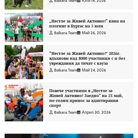
Balkana Team
Юли 14, 2026
„Нестле за Живей Активно!“ кани на
плогинг в Бургас на 5 юли
Balkana Team
Май 26, 2026
“Нестле за Живей Aктивно!” 2026г.
вдъхнови над 8000 участници с и без
увреждания да тичат с кауза
Balkana Team
Май 24, 2026
Повече участници в „Нестле за
Живей Активно! Заедно“ на 23 май,
по-голям принос за адаптирания
спорт
Balkana Team
Април 30, 2026