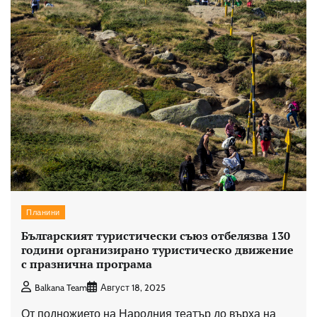
Планини
Българският туристически съюз отбелязва 130
години организирано туристическо движение
с празнична програма
Balkana Team
Август 18, 2025
От подножието на Народния театър до върха на