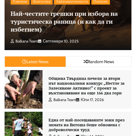
Планини
Екопътеки
Забележителности
Полезно
Най-честите грешки при избора на
туристическа раница (и как да ги
избегнем)
Balkana Team
Септември 10, 2025
Latest News
Random News
Община Твърдица печели за втори
път националния конкурс „Нестле за
Залесяваме Активно!“ с проект за
възстановяване на още 166 дка гори
Balkana Team
Юли 17, 2026
Една от най-посещаваните зони през
зимата на Витоша беше обновена с
доброволчески труд