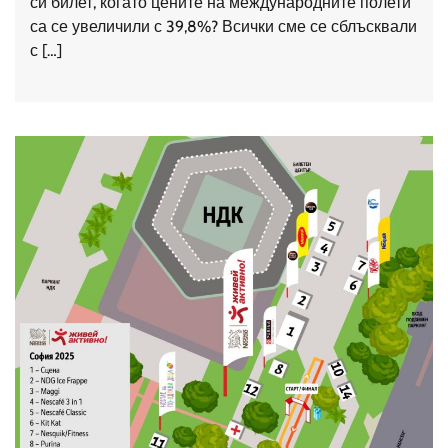
си билет, когато цените на международните полети
са се увеличили с 39,8%? Всички сме се сблъсквали
с […]