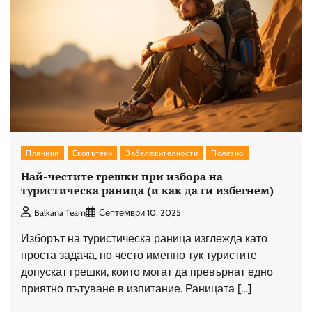
Планини
Екопътеки
Забележителности
Полезно
Най-честите грешки при избора на
туристическа раница (и как да ги избегнем)
Balkana Team
Септември 10, 2025
Изборът на туристическа раница изглежда като
проста задача, но често именно тук туристите
допускат грешки, които могат да превърнат едно
приятно пътуване в изпитание. Раницата […]