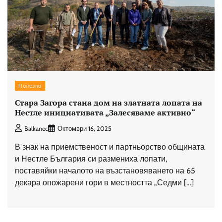
Полезно
Стара Загора стана дом на златната лопата на
Нестле инициативата „Залесяваме активно“
Balkanec
Октомври 16, 2025
В знак на приемственост и партньорство общината
и Нестле България си размениха лопати,
поставяйки началото на възстановяването на 65
декара опожарени гори в местността „Седми […]