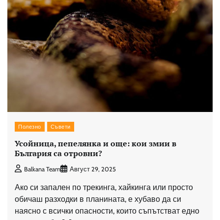
Полезно
Съвети
Усойница, пепелянка и още: кои змии в
България са отровни?
Balkana Team
Август 29, 2025
Ако си запален по трекинга, хайкинга или просто
обичаш разходки в планината, е хубаво да си
наясно с всички опасности, които съпътстват едно