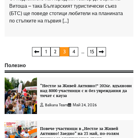
Витоша – така Българският туристически съюз
(БТС) ще поведе стотици любители на планината
по стъпките на първия […]
Разделяне
1
2
3
4
…
15
на
Полезно
публикациите
на
“Нестле за Живей Aктивно!” 2026г. вдъхнови
над 8000 участници с и без увреждания да
страници
тичат с кауза
Balkana Team
Май 24, 2026
Повече участници в „Нестле за Живей
Активно! Заедно“ на 23 май, по-голям