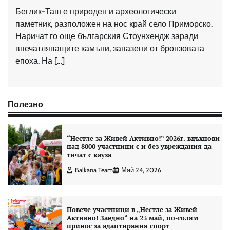
Беглик-Таш е природен и археологически
паметник, разположен на нос край село Приморско.
Наричат ​​го още българския Стоунхендж заради
впечатляващите камъни, запазени от бронзовата
епоха. На […]
Полезно
“Нестле за Живей Aктивно!” 2026г. вдъхнови
над 8000 участници с и без увреждания да
тичат с кауза
Balkana Team
Май 24, 2026
Повече участници в „Нестле за Живей
Активно! Заедно“ на 23 май, по-голям
принос за адаптирания спорт