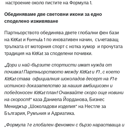
настроение около пистите на Формула 1.
Обединяваме две световни икони за едно
споделено изживяване
Партньорството обединява двете глобални фен бази
на KitKat и Formula 1 по иновативен начин, съчетаващ
тръпката от моторния спорт с нотка хумор и прочутата
традиция на KitKat за споделени почивки.
„
Дори и най-бързите спортисти имат нужда от
почивка! Партньорството между
KitKat
и
F1
, с което
KitKat
става официалния шоколадов десерт на
F1
е
истинско доказателство за нашия амбициозен и
победоносен
KitKat
план! Очаквайте скоро още новини
на скорост
!“ каза Даниела Йорданова, Бизнес
Мениджър „Шоколадови изделия“ на Нестле за
България, Румъния и Адриатика.
„
Формула 1 е глобален феномен с бързо нарастваща и