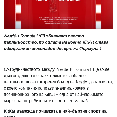
Nestlé и Formula 1 (F1)
обявяват своето
партньорство, по силата на което
KitKat
става
официалн
ия
шоколадо
в десерт
на Формула 1
Сътрудничеството между Nestle и Formula 1 ще бъде
дългогодишно и е най-голямото глобално
партньорство за конкретен бранд на Nestle до момента,
с което компанията прави значима крачка в
позиционирането на KitKat – една от най-любимите
марки на потребителите в световен мащаб.
KitKat
въвежда почивката в най-бързия спорт на