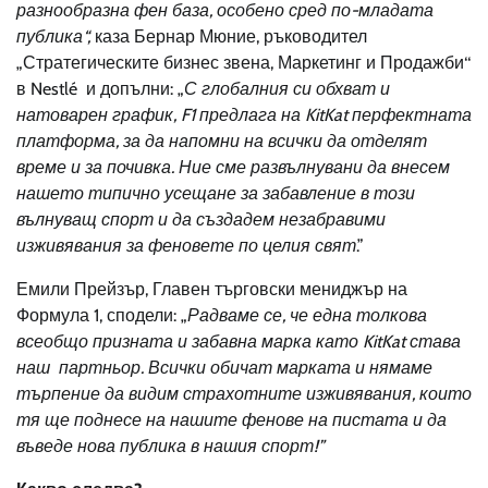
разнообразна фен база, особено сред по-младата
публика“,
каза Бернар Мюние, ръководител
„Стратегическите бизнес звена, Маркетинг и Продажби‘‘
в Nestlé и допълни: „
С глобалния си обхват и
натоварен график, F1 предлага на KitKat перфектната
платформа, за да напомни на всички да отделят
време и за почивка. Ние сме развълнувани да внесем
нашето типично усещане за забавление в този
вълнуващ спорт и да създадем незабравими
изживявания за феновете по целия свят
.”
Емили Прейзър, Главен търговски мениджър на
Формула 1, сподели: „
Радваме се, че една толкова
всеобщо призната и забавна марка като
KitKat
става
наш партньор. Всички обичат марката и нямаме
търпение да видим страхотните изживявания, които
тя ще поднесе на нашите фенове на пистата и да
въведе нова публика в нашия спорт!”