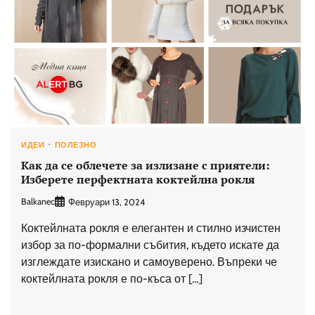
ИДЕИ
ПОЛЕЗНО
Как да се облечете за излизане с приятели:
Изберете перфектната коктейлна рокля
Balkanec
Февруари 13, 2024
Коктейлната рокля е елегантен и стилно изчистен
избор за по-формални събития, където искате да
изглеждате изискано и самоуверено. Въпреки че
коктейлната рокля е по-къса от […]