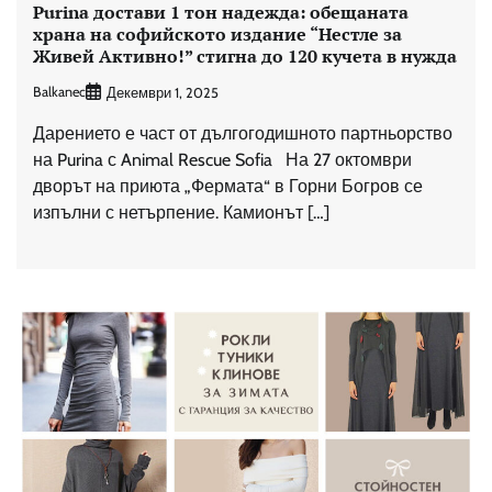
Purina достави 1 тон надежда: обещаната
храна на софийското издание “Нестле за
Живей Активно!” стигна до 120 кучета в нужда
Balkanec
Декември 1, 2025
Дарението е част от дългогодишното партньорство
на Purina с Animal Rescue Sofia На 27 октомври
дворът на приюта „Фермата“ в Горни Богров се
изпълни с нетърпение. Камионът […]