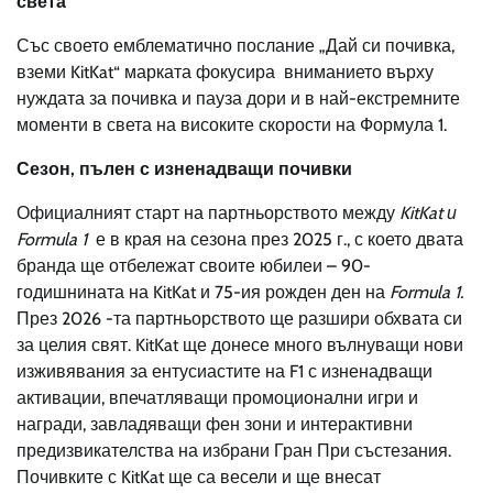
света
Със своето емблематично послание „Дай си почивка,
вземи KitKat“ марката фокусира вниманието върху
нуждата за почивка и пауза дори и в най-екстремните
моменти в света на високите скорости на Формула 1.
Сезон, пълен с изненадващи почивки
Официалният старт на партньорството между
KitKat
и
Formula 1
е в края на сезона през 2025 г., с което двата
бранда ще отбележат своите юбилеи – 90-
годишнината на KitKat и 75-ия рожден ден на
Formula 1
.
През 2026 -та партньорството ще разшири обхвата си
за целия свят. KitKat ще донесе много вълнуващи нови
изживявания за ентусиастите на F1 с изненадващи
активации, впечатляващи промоционални игри и
награди, завладяващи фен зони и интерактивни
предизвикателства на избрани Гран При състезания.
Почивките с KitKat ще са весели и ще внесат