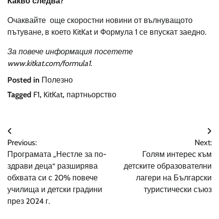
Какво следва?
Очаквайте още скоростни новини от вълнуващото
пътуване, в което KitKat и Формула 1 се впускат заедно.
За повече информация
посетете
www.kitkat.com/formula1
.
Posted in
Полезно
Tagged
F1
,
KitKat
,
партньорство
Навигация
Previous:
Next:
Програмата „Нестле за по-
Голям интерес към
здрави деца“ разширява
детските образователни
обхвата си с 20% повече
лагери на Български
училища и детски градини
туристически съюз
през 2024 г.