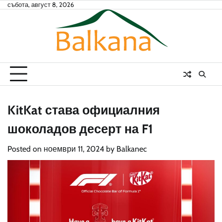
Skip
събота, август 8, 2026
to
content
KitKat става официалния
шоколадов десерт на F1
Posted on
ноември 11, 2024
by
Balkanec