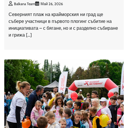
Balkana Team
Май 26, 2026
Северният плаж на крайморския ни град ще
събере участници в първото плогинг събитие на
инициативата – с бягане, но и с разделно събиране
и грижа […]