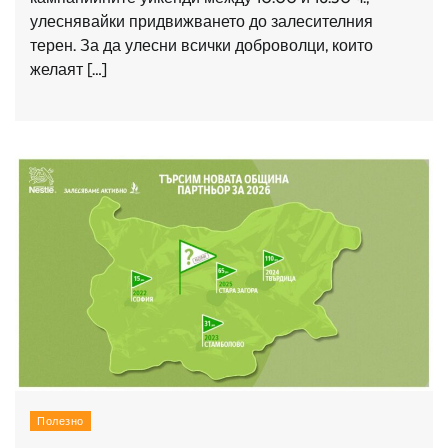
улеснявайки придвижването до залесителния
терен. За да улесни всички доброволци, които
желаят […]
Полезно