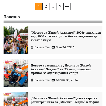
Разделяне
1
2
…
9
на
Полезно
публикациите
на
“Нестле за Живей Aктивно!” 2026г. вдъхнови
над 8000 участници с и без увреждания да
страници
тичат с кауза
Balkana Team
Май 24, 2026
Повече участници в „Нестле за Живей
Активно! Заедно“ на 23 май, по-голям
принос за адаптирания спорт
Balkana Team
Април 30, 2026
„Нестле за Живей Активно!“ дава старт на
регистрацията за „Мисия: Заедно“ в София