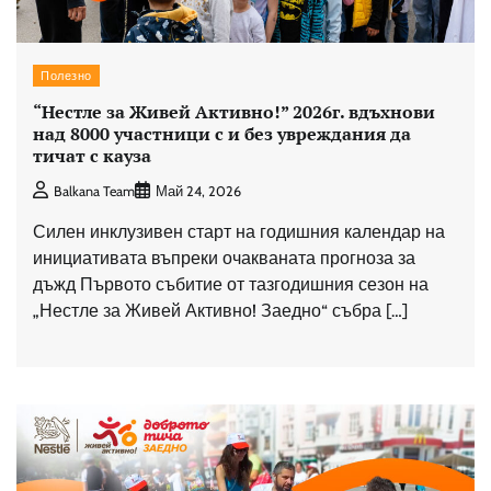
Полезно
“Нестле за Живей Aктивно!” 2026г. вдъхнови
над 8000 участници с и без увреждания да
тичат с кауза
Balkana Team
Май 24, 2026
Силен инклузивен старт на годишния календар на
инициативата въпреки очакваната прогноза за
дъжд Първото събитие от тазгодишния сезон на
„Нестле за Живей Активно! Заедно“ събра […]