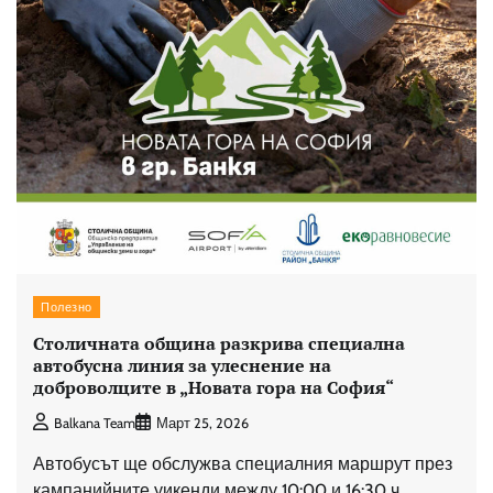
Полезно
Столичната община разкрива специална
автобусна линия за улеснение на
доброволците в „Новата гора на София“
Balkana Team
Март 25, 2026
Автобусът ще обслужва специалния маршрут през
кампанийните уикенди между 10:00 и 16:30 ч.,