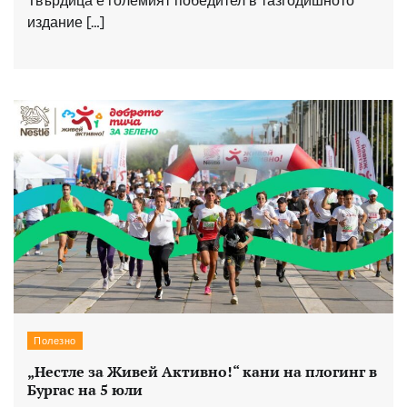
Твърдица е големият победител в тазгодишното
издание […]
Полезно
„Нестле за Живей Активно!“ кани на плогинг в
Бургас на 5 юли