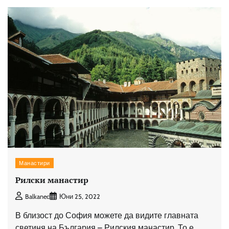
Манастири
Рилски манастир
Balkanec
Юни 25, 2022
В близост до София можете да видите главната
светиня на България – Рилския манастир. То е