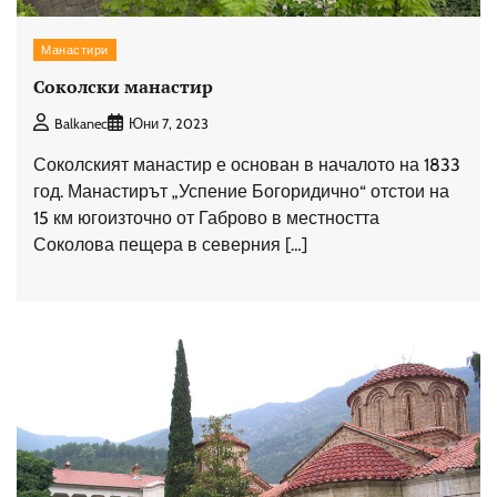
Манастири
Соколски манастир
Balkanec
Юни 7, 2023
Соколският манастир е основан в началото на 1833
год. Манастирът „Успение Богоридично“ отстои на
15 км югоизточно от Габрово в местността
Соколова пещера в северния […]