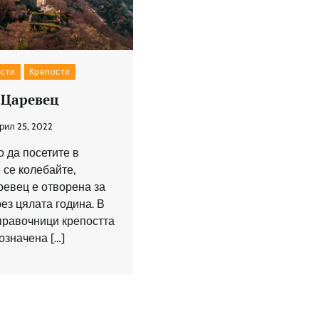
сти
Крепости
 Царевец
рил 25, 2022
 да посетите в
 се колебайте,
ревец е отворена за
ез цялата година. В
правочници крепостта
означена […]