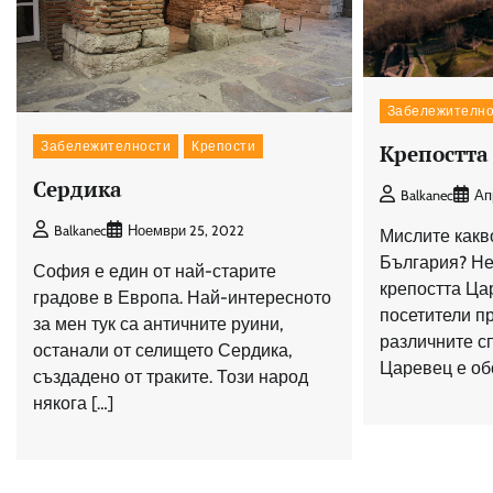
Забележително
Забележителности
Крепости
Крепостта
Сердика
Balkanec
Ап
Balkanec
Ноември 25, 2022
Мислите какво
България? Не
София е един от най-старите
крепостта Ца
градове в Европа. Най-интересното
посетители пр
за мен тук са античните руини,
различните с
останали от селището Сердика,
Царевец е об
създадено от траките. Този народ
някога […]