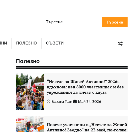
Търсене
за:
ИНИ
ПОЛЕЗНО
СЪВЕТИ
Полезно
“Нестле за Живей Aктивно!” 2026г.
вдъхнови над 8000 участници с и без
увреждания да тичат с кауза
Balkana Team
Май 24, 2026
Повече участници в „Нестле за Живей
Активно! Заедно“ на 23 май, по-голям