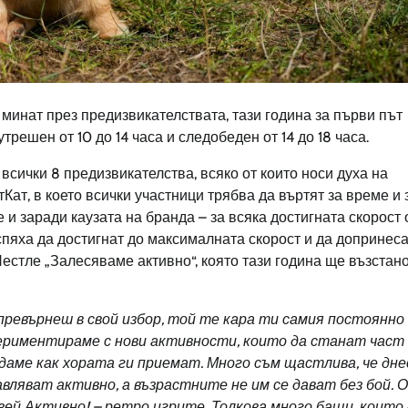
 минат през предизвикателствата, тази година за първи път
решен от 10 до 14 часа и следобеден от 14 до 18 часа.
всички 8 предизвикателства, всяко от които носи духа на
ат, в което всички участници трябва да въртят за време и 
и заради каузата на бранда – за всяка достигната скорост 
спяха да достигнат до максималната скорост и да допринеса
естле „Залесяваме активно“, която тази година ще възстан
превърнеш в свой избор, той те кара ти самия постоянно 
периментираме с нови активности, които да станат част
даме как хората ги приемат. Много съм щастлива, че дне
авляват активно, а възрастните не им се дават без бой. 
ивей Активно! – ретро игрите. Толкова много бащи, които