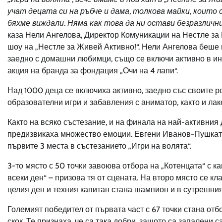
учат децата си на ръбче и дама, толкова майки, които 
бяхме виждали. Няма как това да ни остави безразличн
каза Нели Ангелова, Директор Комуникации на Нестле за 
шоу на „Нестле за Живей Активно!“. Нели Ангелова беше
заедно с домашни любимци, също се включи активно в ин
акция на бранда за фондация „Очи на 4 лапи“.
Над 1000 деца се включиха активно, заедно със своите р
образователни игри и забавления с аниматор, както и лак
Както на всяко състезание, и на финала на най-активния 
предизвикаха множество емоции. Евгени Иванов-Пушката,
първите 3 места в състезанието „Игри на волята“.
3-то място с 50 точки завоюва отбора на „Котенцата“ с к
всеки ден“ – призова тя от сцената. На второ място се к
целия ден и техния капитан стана шампион и в сутрешни
Големият победител от първата част с 67 точки стана отб
скок. Те признаха, че са така добри, защото са запалени 