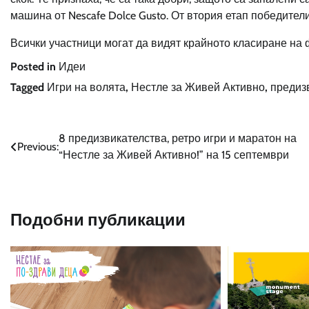
машина от Nescafe Dolce Gusto. От втория етап победители
Всички участници могат да видят крайното класиране на 
Posted in
Идеи
Tagged
Игри на волята
,
Нестле за Живей Активно
,
предиз
Навигация
8 предизвикателства, ретро игри и маратон на
Previous:
“Нестле за Живей Активно!” на 15 септември
Подобни публикации