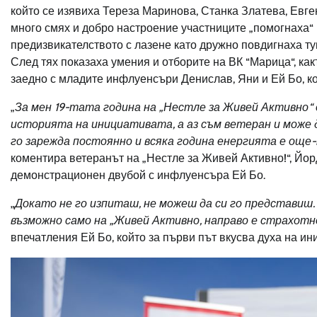
който се изявиха Тереза Маринова, Станка Златева, Ев
много смях и добро настроение участниците „помогнаха“
предизвикателството с лазене като дружно повдигнаха ту
След тях показаха умения и отборите на ВК “Марица“, как
заедно с младите инфлуенсъри Денислав, Яни и Ей Бо, кои
„
За мен 19-тата година на „Нестле за Живей Активно“ 
историята на инициативата, а аз съм ветеран и може д
го зарежда постоянно и
всяка година енергията е още-
коментира ветеранът на „Нестле за Живей Активно!“, Йор
демонстрационен двубой с инфлуенсъра Ей Бо.
„
Докато не го изпиташ, не можеш да си го представиш. А
възможно само на „Живей Активно, направо е страхотно
впечатления Ей Бо, който за първи път вкусва духа на ин