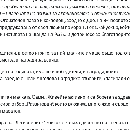
се пробват на ластик, толкова усмивки и веселие, отдавна
и – благодаря на всички за активността и отдадеността!
Югоизточен пазар и ко-водещ, заедно с Део, на 8-часовото
 придружавана от своя любим померан Люк Скайуокър, койт
ициативата на щанда на Purina и допринесе за благотворит
одители, в ретро игрите, за най-малките имаше също подго
омства и награди за всички.
ден на годината, имаше и победители, и награди, които
 заедно с Нели Ангелова наградиха отборите, класирали с
апитан малката Сами. „Живейте активно и се борете за здра
ласира отбор „Развигорци“, които вложиха много жар и сърце
я маратон.
ора на „Легионерите“, които се качиха директно на сцената 
са латино танцьори и с танцова стъпка взеха наградата си – 