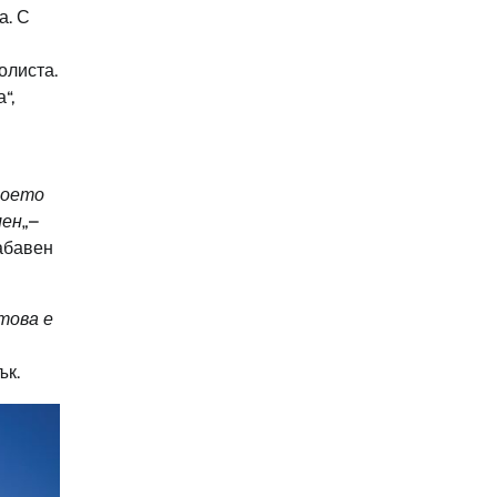
а. С
олиста.
“,
което
мен
„–
забавен
това е
ък.