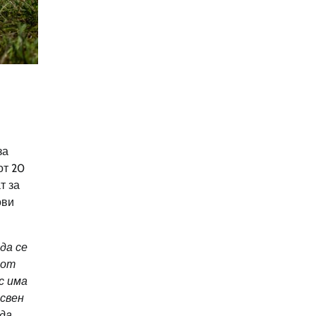
за
от 20
т за
ови
да се
 от
с има
Освен
 да