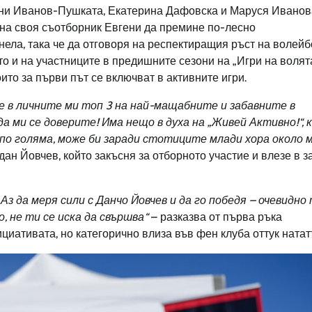
гени Иванов-Пушката, Екатерина Дафовска и Маруся Иванов
 на своя съотборник Евгени да премине по-лесно
нела, така че да отговоря на респектиращия ръст на волейб
то и на участниците в предишните сезони на „Игри на волята
то за първи път се включват в активните игри.
е в личните ми топ 3 на най-мащабните и забавните в
а ми се доверите! Има нещо в духа на „Живей Активно!“, 
по голяма, може би заради стотиците млади хора около 
дан Йовчев, който закъсня за отборното участие и влезе в 
з да меря сили с Данчо Йовчев и да го победя – очевидно 
, не ти се иска да свършва“
– разказва от първа ръка
ициативата, но категорично влиза във фен клуба оттук натат