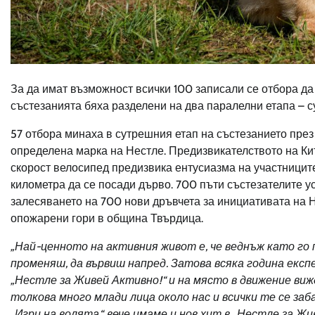
За да имат възможност всички 100 записали се отбора да
състезанията бяха разделени на два паралелни етапа – сут
57 отбора минаха в сутрешния етап на състезанието през 
определена марка на Нестле. Предизвикателството на КитК
скорост велосипед предизвика ентусиазма на участниците 
километра да се посади дърво. 700 пъти състезателите у
залесяването на 700 нови дръвчета за инициативата на Н
опожарени гори в община Твърдица.
„Най-ценното на активния живот е, че веднъж като го 
променяш, да вървиш напред. Затова всяка година екс
„Нестле за Живей Активно!“ и на място в движение виж
толкова много млади лица около нас и всички те се заб
„Игри на волята“, вече имаме и нов хит в „Нестле за Ж