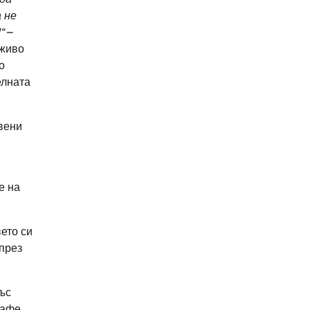
 не
“
–
 живо
о
елната
твени
е на
вето си
 през
със
кафе