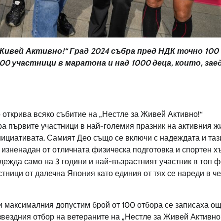
 Живей Активно
!
“ Град 2024 събра пред НДК точно 100
200 участници в маратона и над 1000 деца, които, зае
 открива всяко събитие на „Нестле за Живей Активно!“
бра първите участници в най-големия празник на активния ж
нициативата. Самият Део също се включи с надеждата и таз
е изненадан от отличната физическа подготовка и спортен х
адежда само на 3 години и най-възрастният участник в топ 
стници от далечна Япония като единия от тях се нареди в ч
и максималния допустим брой от 100 отбора се записаха ощ
вездния отбор на ветераните на „Нестле за Живей Активно!“