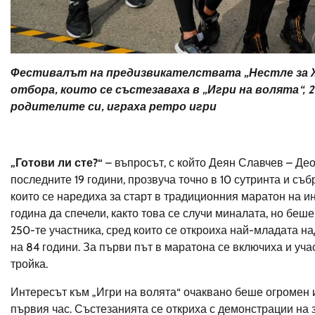
Фестивалът на предизвикателствата „Нестле за
отбора, които се състезаваха в „Игри на волята
“
, 
родителите си, играха ретро игри
„Готови ли сте?“
– въпросът, с който Деян Славчев – Део
последните 19 години, прозвуча точно в 10 сутринта и съ
които се наредиха за старт в традиционния маратон на и
година да спечели, както това се случи миналата, но беш
250-те участника, сред които се откроиха най-младата н
на 84 години. За първи път в маратона се включиха и уча
тройка.
Интересът към „Игри на волята“ очаквано беше огромен 
първия час. Състезанията се откриха с демонстрации на з