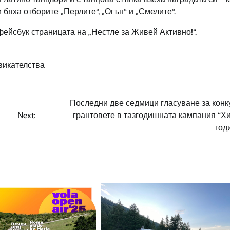
 бяха отборите „Перлите“, „Огън“ и „Смелите“.
фейсбук страницата на „Нестле за Живей Активно!“.
викателства
Последни две седмици гласуване за конк
Next:
грантовете в тазгодишната кампания “Х
год