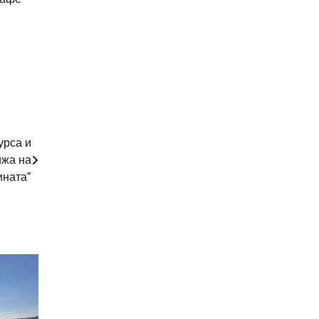
урса и
ижа на
ината”