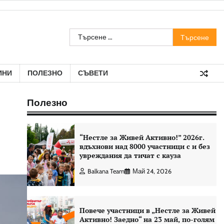
Търсене
за:
ИНИ
ПОЛЕЗНО
СЪВЕТИ
Полезно
“Нестле за Живей Aктивно!” 2026г.
вдъхнови над 8000 участници с и без
увреждания да тичат с кауза
Balkana Team
Май 24, 2026
Повече участници в „Нестле за Живей
Активно! Заедно“ на 23 май, по-голям