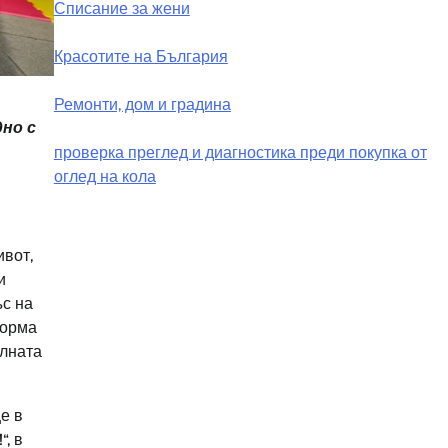
Списание за жени
Красотите на България
Ремонти, дом и градина
дно с
проверка преглед и диагностика преди покупка от
оглед на кола
ивот,
и
ъс на
форма
елната
е в
, в