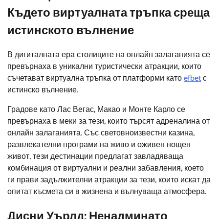
Където виртуалната тръпка среща
истинското вълнение
В дигиталната ера столиците на онлайн залаганията се
превърнаха в уникални туристически атракции, които
съчетават виртуална тръпка от платформи като
efbet
с
истинско вълнение.
Градове като Лас Вегас, Макао и Монте Карло се
превърнаха в меки за тези, които търсят адреналина от
онлайн залаганията. Със световноизвестни казина,
развлекателни програми на живо и оживен нощен
живот, тези дестинации предлагат завладяваща
комбинация от виртуални и реални забавления, което
ги прави задължителни атракции за тези, които искат да
опитат късмета си в жизнена и вълнуваща атмосфера.
Дисни Уърлд: Ненадминато