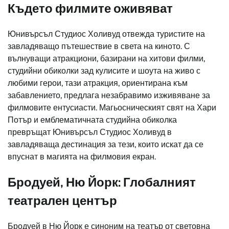
Където филмите оживяват
Юнивърсъл Студиос Холивуд отвежда туристите на
завладяващо пътешествие в света на киното. С
вълнуващи атракциони, базирани на хитови филми,
студийни обиколки зад кулисите и шоута на живо с
любими герои, тази атракция, ориентирана към
забавлението, предлага незабравимо изживяване за
филмовите ентусиасти. Магьосническият свят на Хари
Потър и емблематичната студийна обиколка
превръщат Юнивърсъл Студиос Холивуд в
завладяваща дестинация за тези, които искат да се
впуснат в магията на филмовия екран.
Бродуей, Ню Йорк: Глобалният
театрален център
Бродуей в Ню Йорк е синоним на театър от световна