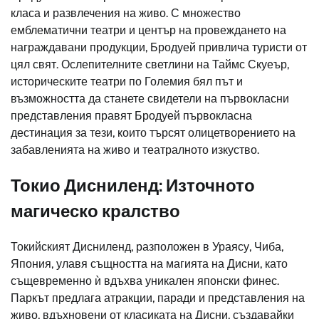
класа и развлечения на живо. С множество
емблематични театри и център на провеждането на
награждавани продукции, Бродуей привлича туристи от
цял свят. Ослепителните светлини на Таймс Скуеър,
историческите театри по Големия бял път и
възможността да станете свидетели на първокласни
представления правят Бродуей първокласна
дестинация за тези, които търсят олицетворението на
забавленията на живо и театралното изкуство.
Токио Дисниленд: Източното
магическо кралство
Токийският Дисниленд, разположен в Ураясу, Чиба,
Япония, улавя същността на магията на Дисни, като
същевременно ѝ вдъхва уникален японски финес.
Паркът предлага атракции, паради и представления на
живо, вдъхновени от класиката на Дисни, създавайки