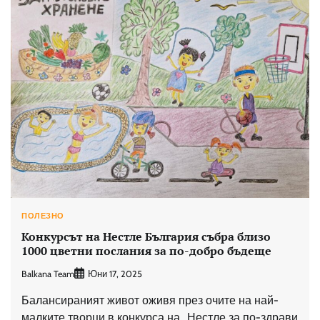
ПОЛЕЗНО
Конкурсът на Нестле България събра близо
1000 цветни послания за по-добро бъдеще
Balkana Team
Юни 17, 2025
Балансираният живот оживя през очите на най-
малките творци в конкурса на „Нестле за по-здрави