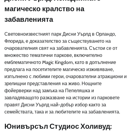
магическо кралство на
забавленията
Световноизвестният парк Дисни Уърлд в Орландо,
Флорида, е доказателство за съществуването на
очарователния свят на забавленията. Състои се от
множество тематични паркове, включително
емблематичното Magic Kingdom, като в допълнение
предлага на посетителите магическо изживяване,
изпълнено с любими герои, очарователни атракциони и
зрелищни представления на живо. Нощните
фойерверки над замъка на Пепеляшка и
завладяващото разказване на истории из парковете
правят Дисни Уърлд най-добър избор както за
семействата, така и за любителите на забавленията.
Юнивърсъл Студиос Холивуд: