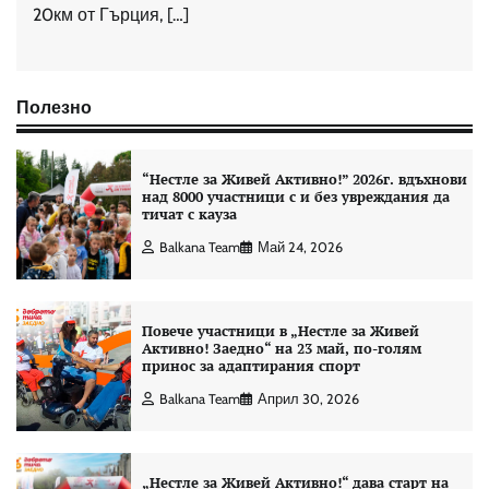
20км от Гърция, […]
Полезно
“Нестле за Живей Aктивно!” 2026г. вдъхнови
над 8000 участници с и без увреждания да
тичат с кауза
Balkana Team
Май 24, 2026
Повече участници в „Нестле за Живей
Активно! Заедно“ на 23 май, по-голям
принос за адаптирания спорт
Balkana Team
Април 30, 2026
„Нестле за Живей Активно!“ дава старт на