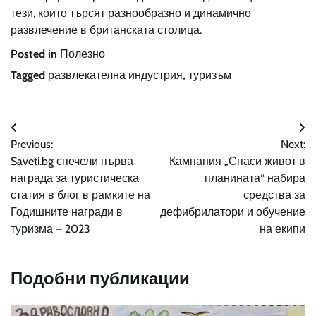
тези, които търсят разнообразно и динамично
развлечение в британската столица.
Posted in
Полезно
Tagged
развлекателна индустрия
,
туризъм
Навигация
Previous:
Next:
Saveti.bg спечели първа
Кампания „Спаси живот в
награда за туристическа
планината“ набира
статия в блог в рамките на
средства за
Годишните награди в
дефибрилатори и обучение
туризма – 2023
на екипи
Подобни публикации