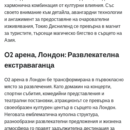
хармонична комбинация от културни влияния. Със
своето внимание към детайла, авангардни технологии
и ангажимент за предоставяне на очарователни
изживявания, Токио Дисниленд се превърна в магнит
за туристите, търсещи магическо бягство в сърцето на
Азия.
O2 арена, Лондон: Развлекателна
екстраваганца
O2 арена в Лондон бе трансформирана в първокласно
място за развлечения. Като домакин на концерти,
спортни събития, комедийни представления и
театрални постановки, атракционът се превърна в
своеобразен културен център в сърцето на Лондон.
Неговата емблематична куполна структура,
разнообразни развлекателни предложения и жизнена
атмосфера го правят задължителна дестинация за