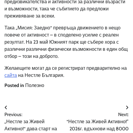
предизвикателства и активности за различни възрасти
и възможности, така че събитието да предложи
преживяване за всеки.
Така „Мисия: Заедно“ превръща движението в нещо
повече от активност – в споделено усилие с реален
резултат. На 23 май Южният парк ще събере хора с
различни различни физически възможности в един общ
отбор – този на доброто.
Желаещите могат да се регистрират предварително на
сайта
на Нестле България.
Posted in
Полезно
Навигация
Previous:
Next:
„Нестле за Живей
“Нестле за Живей Aктивно!”
Активно!“ дава старт на
2026г. вдъхнови над 8000