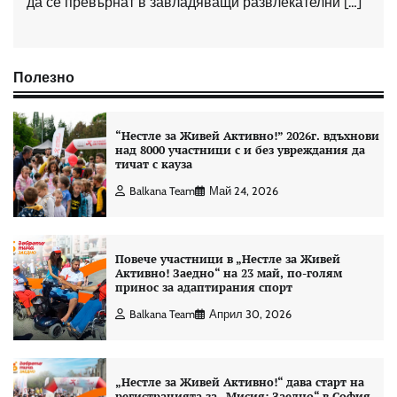
да се превърнат в завладяващи развлекателни […]
Полезно
“Нестле за Живей Aктивно!” 2026г. вдъхнови
над 8000 участници с и без увреждания да
тичат с кауза
Balkana Team
Май 24, 2026
Повече участници в „Нестле за Живей
Активно! Заедно“ на 23 май, по-голям
принос за адаптирания спорт
Balkana Team
Април 30, 2026
„Нестле за Живей Активно!“ дава старт на
регистрацията за „Мисия: Заедно“ в София