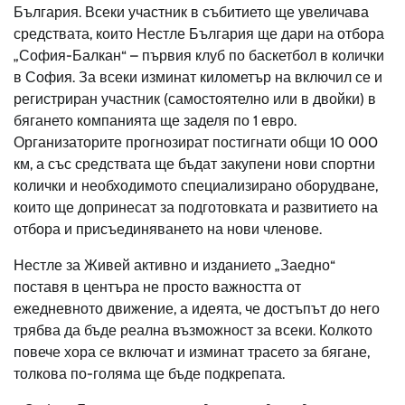
България. Всеки участник в събитието ще увеличава
средствата, които Нестле България ще дари на отбора
„София-Балкан“ – първия клуб по баскетбол в колички
в София. За всеки изминат километър на включил се и
регистриран участник (самостоятелно или в двойки) в
бягането компанията ще заделя по 1 евро.
Организаторите прогнозират постигнати общи 10 000
км, а със средствата ще бъдат закупени нови спортни
колички и необходимото специализирано оборудване,
които ще допринесат за подготовката и развитието на
отбора и присъединяването на нови членове.
Нестле за Живей активно и изданието „Заедно“
поставя в центъра не просто важността от
ежедневното движение, а идеята, че достъпът до него
трябва да бъде реална възможност за всеки. Колкото
повече хора се включат и изминат трасето за бягане,
толкова по-голяма ще бъде подкрепата.