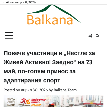
Skip
събота, август 8, 2026
to
content
Повече участници в „Нестле за
Живей Активно! Заедно“ на 23
май, по-голям принос за
адаптирания спорт
Posted on
април 30, 2026
by
Balkana Team