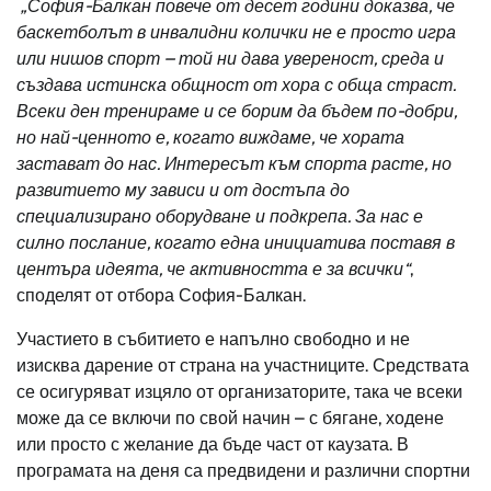
„София-Балкан повече от десет години доказва, че
баскетболът в инвалидни колички не е просто игра
или нишов спорт – той ни дава увереност, среда и
създава истинска общност от хора с обща страст.
Всеки ден тренираме и се борим да бъдем по-добри,
но най-ценното е, когато виждаме, че хората
застават до нас. Интересът към спорта расте, но
развитието му зависи и от достъпа до
специализирано оборудване и подкрепа. За нас е
силно послание, когато една инициатива поставя в
центъра идеята, че активността е за всички“
,
споделят от отбора София-Балкан.
Участието в събитието е напълно свободно и не
изисква дарение от страна на участниците. Средствата
се осигуряват изцяло от организаторите, така че всеки
може да се включи по свой начин – с бягане, ходене
или просто с желание да бъде част от каузата. В
програмата на деня са предвидени и различни спортни