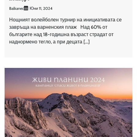
Balkanec
Юни 11, 2024
Нощният волейболен турнир на инициативата се
завръща на варненския плаж Над 60% от
българите над 18-годишна възраст страдат от
наднормено тегло, а при децата […]