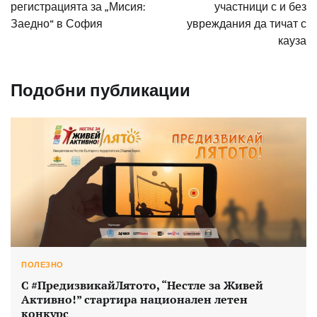
регистрацията за „Мисия:
участници с и без
Заедно“ в София
увреждания да тичат с
кауза
Подобни публикации
ПОЛЕЗНО
С #ПредизвикайЛятото, “Нестле за Живей
Активно!” стартира национален летен
конкурс