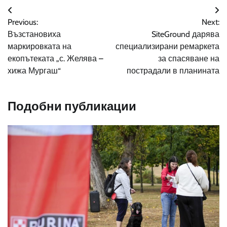
Навигация
Previous:
Next:
Възстановиха
SiteGround дарява
маркировката на
специализирани ремаркета
екопътеката „с. Желява –
за спасяване на
хижа Мургаш“
пострадали в планината
Подобни публикации