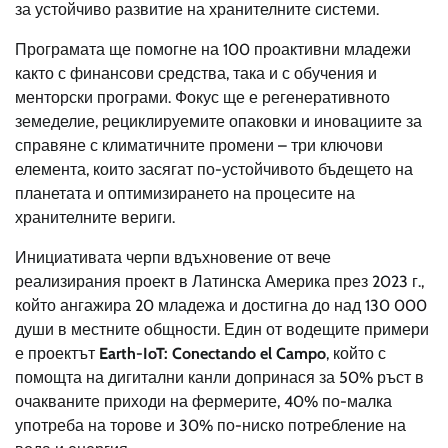
за устойчиво развитие на хранителните системи.
Програмата ще помогне на 100 проактивни младежи
както с финансови средства, така и с обучения и
менторски програми. Фокус ще е регенеративното
земеделие, рециклируемите опаковки и иновациите за
справяне с климатичните промени – три ключови
елемента, които засягат по-устойчивото бъдещето на
планетата и оптимизирането на процесите на
хранителните вериги.
Инициативата черпи вдъхновение от вече
реализирания проект в Латинска Америка през 2023 г.,
който ангажира 20 младежа и достигна до над 130 000
души в местните общности. Един от водещите примери
е проектът
Earth-IoT: Conectando el Campo
, който с
помощта на дигитални канли допринася за 50% ръст в
очакваните приходи на фермерите, 40% по-малка
употреба на торове и 30% по-ниско потребление на