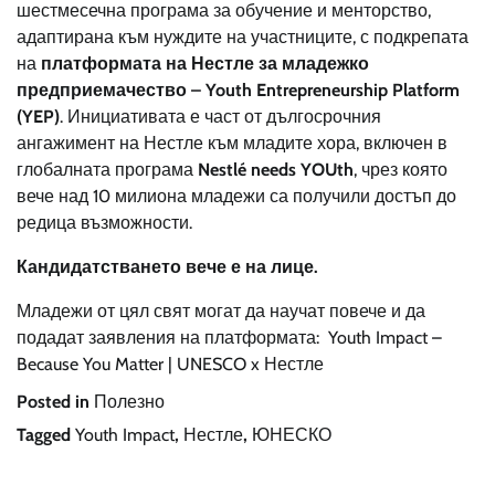
шестмесечна програма за обучение и менторство,
адаптирана към нуждите на участниците, с подкрепата
на
платформата на Нестле за младежко
предприемачество – Youth Entrepreneurship Platform
(YEP)
. Инициативата е част от дългосрочния
ангажимент на Нестле към младите хора, включен в
глобалната програма
Nestlé needs YOUth
, чрез която
вече над 10 милиона младежи са получили достъп до
редица възможности.
Кандидатстването вече е на лице
.
Младежи от цял свят могат да научат повече и да
подадат заявления на платформата:
Youth Impact –
Because You Matter | UNESCO x Нестле
Posted in
Полезно
Tagged
Youth Impact
,
Нестле
,
ЮНЕСКО