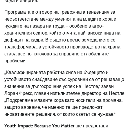
вода и енергия.
Програмата е отговор на тревожната тенденция за
несъответствие между уменията на младите хора и
нуждите на пазара на труда – особено в агро-
хранителния сектор, който отчита най-високи нива на
дефицит на кадри. В същото време земеделието се
трансформира, а устойчивото производство на храна
става все по-ключово за справяне с глобалните
проблеми.
„Квалифицираната работна сила на бъдещето и
устойчивото снабдяване със суровини са от решаващо
значение за дългосрочния успех на Нестле,“ заяви
Лоран Фрекс, главен изпълнителен директор на Нестле.
„Подкрепяме младите хора като носители на промяна,
защото вярваме, че именно те ще предложат
иновативните решения, от които светът се нуждае.“
Youth Impact: Because You Matter
ще предостави