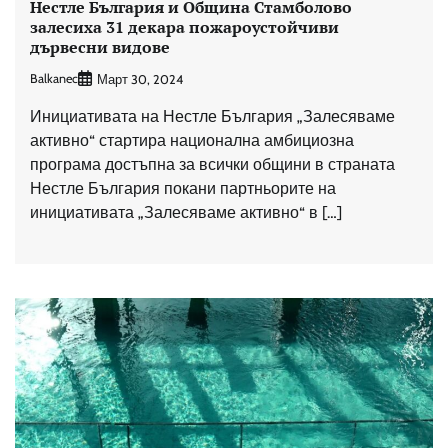
Нестле България и Община Стамболово
залесиха 31 декара пожароустойчиви
дървесни видове
Balkanec
Март 30, 2024
Инициативата на Нестле България „Залесяваме
активно“ стартира национална амбициозна
програма достъпна за всички общини в страната
Нестле България покани партньорите на
инициативата „Залесяваме активно“ в […]