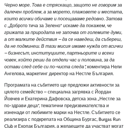
Черно море. Това е стряскащо, защото не говорим за
далечен проблем, а за морето, плажовете и местата,
които всички обичаме и посещаваме редовно. Затова
с
„Доброто тича за Зелено“
искаме да покажем, че
грижата за природата не започва от големите думи,
а от малките действия – да се наведеш, да събереш,
да не подминеш. В тази мисия имаме нужда от всички
– бизнесът, институциите, партньорите и всеки
човек, който реши да отдели час и половина, за да
остави след себе си по-чиста следа“,
коментира Нели
Ангелова, маркетинг директор на Нестле България.
Програмата на събитието ще предложи активности за
цялото семейство – специална загрявка с Йордан
Йовчев и Екатерина Дафовска, детска зона „Нестле за
по-здрави деца“, тематични предизвикателства и
изненади от любимите марки на Нестле. Събитието се
реализира с подкрепата на Община Бургас, Burgas Run
Club и Екопак България, а желаещите да участват могат