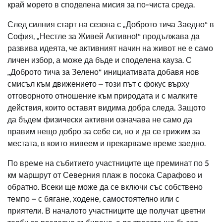
край морето в споделена мисия за по-чиста среда.
След силния старт на сезона с „Доброто тича Заедно“ в
София, „Нестле за Живей Активно!“ продължава да
развива идеята, че активният начин на живот не е само
личен избор, а може да бъде и споделена кауза. С
„Доброто тича за Зелено“ инициативата добавя нов
смисъл към движението – този път с фокус върху
отговорното отношение към природата и с малките
действия, които оставят видима добра следа. Защото
да бъдем физически активни означава не само да
правим нещо добро за себе си, но и да се грижим за
местата, в които живеем и прекарваме време заедно.
По време на събитието участниците ще преминат по 5
км маршрут от Северния плаж в посока Сарафово и
обратно. Всеки ще може да се включи със собствено
темпо – с бягане, ходене, самостоятелно или с
приятели. В началото участниците ще получат цветни