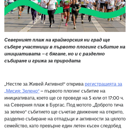
Северният плаж на крайморския ни град ще
събере участници в първото плогинг събитие на
инициативата – с бягане, но и с разделно
събиране и грижа за природата
„Нестле за Живей Активно!“ открива
регистрацията за
„Мисия: Зелено“
– първото плогинг събитие на
инициативата, което ще се проведе на 5 юли от 17:00 ч.
на Северния плаж в Бургас. Под мотото „Доброто тича
за зелено“ събитието ще съчетае движение на открито,
разделно събиране на отпадъци и активности за цялото
семейство, като превърне един летен късен следобед