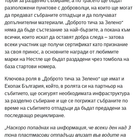
торби за разделно събиране, а по трасето ще бъдат
разположени пунктове с доброволци, на които ще могат
да предават събраните отпадъци и да получават
допълнителни материали. „Доброто тича за Зелено“
няма да бъде състезание за най-бързите, а покана към
всички, които искат да оставят добра следа – затова
всеки участник ще получи сертификат като признание
за своя принос, а основните награди от любимите
марки на Нестле ще бъдат раздадени чрез томбола на
база стартови номера.
Ключова роля в „Доброто тича за Зелено“ ще имат и
Екопак България, който, в ролята си на партньор на
събитието, ще осигурят необходимата инфраструктура
за разделно събиране и ще се погрижат събраните по
време на събитието отпадъци да бъдат предадени за
последващо рециклиране.
„Наскоро попаднах на информация, че всеки ден над 3
тона пластмасови отпадъци влизат във водите на