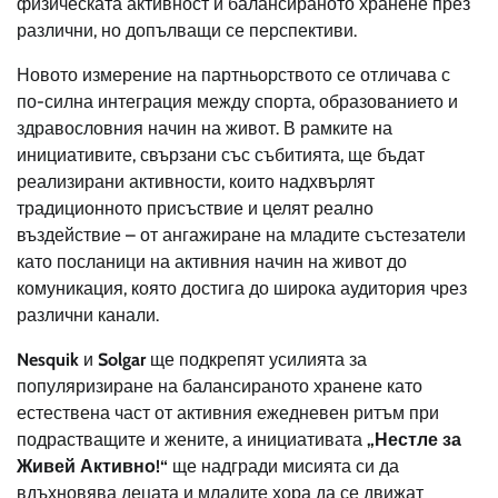
физическата активност и балансираното хранене през
различни, но допълващи се перспективи.
Новото измерение на партньорството се отличава с
по-силна интеграция между спорта, образованието и
здравословния начин на живот. В рамките на
инициативите, свързани със събитията, ще бъдат
реализирани активности, които надхвърлят
традиционното присъствие и целят реално
въздействие – от ангажиране на младите състезатели
като посланици на активния начин на живот до
комуникация, която достига до широка аудитория чрез
различни канали.
Nesquik
и
Solgar
ще подкрепят усилията за
популяризиране на балансираното хранене като
естествена част от активния ежедневен ритъм при
подрастващите и жените, а инициативата
„Нестле за
Живей Активно!“
ще надгради мисията си да
вдъхновява децата и младите хора да се движат