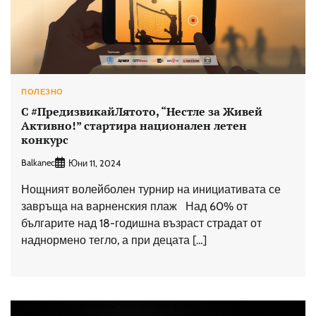
ПОЛЕЗНО
С #ПредизвикайЛятото, “Нестле за Живей
Активно!” стартира национален летен
конкурс
Balkanec
Юни 11, 2024
Нощният волейболен турнир на инициативата се
завръща на варненския плаж Над 60% от
българите над 18-годишна възраст страдат от
наднормено тегло, а при децата […]