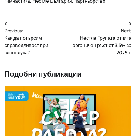
гимнастика
,
Нестле България
,
партньорство
Навигация
Previous:
Next:
Как да потърсим
Нестле Групата отчита
справедливост при
органичен ръст от 3,5% за
злополука?
2025 г.
Подобни публикации