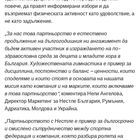
повече, да правят информирани избори и да
възприемат физическата активност като удоволствие, а
не като задължение.
„За нас това партньорство е естествено
продължение на дългогодишния ни ангажимент да
бъдем активен участник в изграждането на по-
здравословна среда за децата и младите хора в
България. Художествената гимнастика е пример за
дисциплина, постоянство и баланс – ценности, които
споделяме и които стоят в основата на нашата
мисия като компания и на марките, които включваме
в това партньорство“
, коментира Нели Ангелова,
Директор Маркетинг за Нестле България, Румъния,
Адриатика, Молдова и Украйна.
„Партньорството с Нестле е пример за дългосрочно
и смислено сътрудничество между спортна
федерация и компания, която разбира ролята на