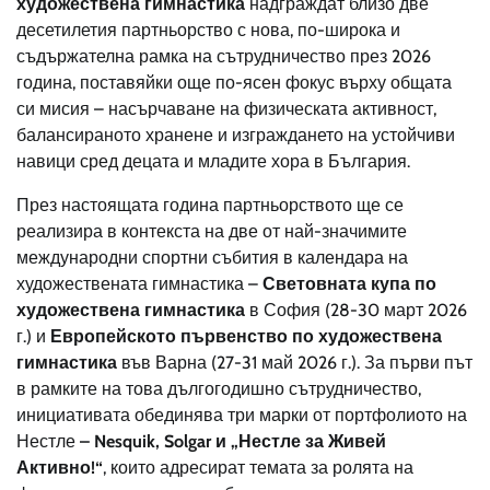
художествена гимнастика
надграждат близо две
десетилетия партньорство с нова, по-широка и
съдържателна рамка на сътрудничество през 2026
година, поставяйки още по-ясен фокус върху общата
си мисия – насърчаване на физическата активност,
балансираното хранене и изграждането на устойчиви
навици сред децата и младите хора в България.
През настоящата година партньорството ще се
реализира в контекста на две от най-значимите
международни спортни събития в календара на
художествената гимнастика –
Световната купа по
художествена гимнастика
в София (28-30 март 2026
г.) и
Европейското първенство по художествена
гимнастика
във Варна (27-31 май 2026 г.). За първи път
в рамките на това дългогодишно сътрудничество,
инициативата обединява три марки от портфолиото на
Нестле
–
Nesquik
, Solgar и „Нестле за Живей
Активно!“
, които адресират темата за ролята на