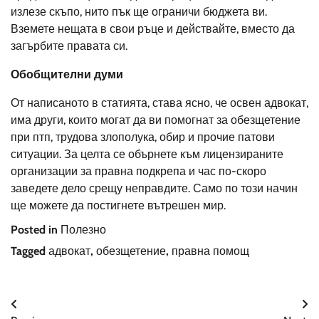
излезе скъпо, нито пък ще ограничи бюджета ви.
Вземете нещата в свои ръце и действайте, вместо да
загърбите правата си.
Обобщителни думи
От написаното в статията, става ясно, че освен адвокат,
има други, които могат да ви помогнат за обезщетение
при птп, трудова злополука, обир и прочие патови
ситуации. За целта се обърнете към лицензираните
организации за правна подкрепа и час по-скоро
заведете дело срещу неправдите. Само по този начин
ще можете да постигнете вътрешен мир.
Posted in
Полезно
Tagged
адвокат
,
обезщетение
,
правна помощ
Навигация