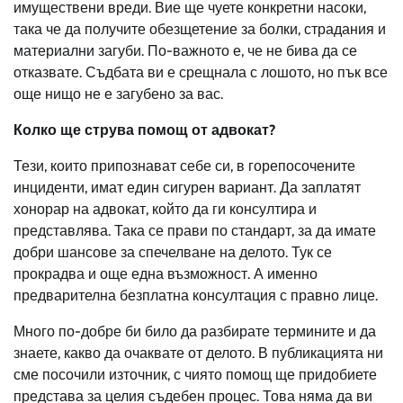
имуществени вреди. Вие ще чуете конкретни насоки,
така че да получите обезщетение за болки, страдания и
материални загуби. По-важното е, че не бива да се
отказвате. Съдбата ви е срещнала с лошото, но пък все
още нищо не е загубено за вас.
Колко ще струва помощ от адвокат?
Тези, които припознават себе си, в горепосочените
инциденти, имат един сигурен вариант. Да заплатят
хонорар на адвокат, който да ги консултира и
представлява. Така се прави по стандарт, за да имате
добри шансове за спечелване на делото. Тук се
прокрадва и още една възможност. А именно
предварителна безплатна консултация с правно лице.
Много по-добре би било да разбирате термините и да
знаете, какво да очаквате от делото. В публикацията ни
сме посочили източник, с чиято помощ ще придобиете
представа за целия съдебен процес. Това няма да ви