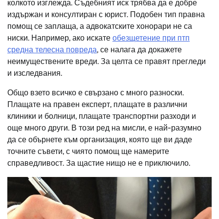
колкото изглежда. Съдебният иск трябва да е добре
издържан и консултиран с юрист. Подобен тип правна
помощ се заплаща, а адвокатските хонорари не са
ниски. Например, ако искате
обезщетение при птп
средна телесна повреда
, се налага да докажете
неимуществените вреди. За целта се правят прегледи
и изследвания.
Общо взето всичко е свързано с много разноски.
Плащате на правен експерт, плащате в различни
клиники и болници, плащате транспортни разходи и
още много други. В този ред на мисли, е най-разумно
да се обърнете към организация, която ще ви даде
точните съвети, с чиято помощ ще намерите
справедливост. За щастие нищо не е приключило.