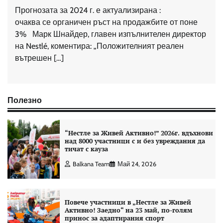
Прогнозата за 2024 г. е актуализирана :
очаква се органичен ръст на продажбите от поне
3% Марк Шнайдер, главен изпълнителен директор
на Nestlé, коментира: „Положителният реален
вътрешен […]
Полезно
“Нестле за Живей Aктивно!” 2026г. вдъхнови
над 8000 участници с и без увреждания да
тичат с кауза
Balkana Team
Май 24, 2026
Повече участници в „Нестле за Живей
Активно! Заедно“ на 23 май, по-голям
принос за адаптирания спорт